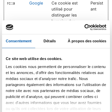
rc::a
Google
Ce cookie est
Persist
utilisé pour
ant
distinguer les
humains des
robots. Ceci est
bénéfique pour le
site web afin de
Consentement
Détails
À propos des cookies
créer des rapports
valides sur
l'utilisation du leur
Ce site web utilise des cookies.
site.
Les cookies nous permettent de personnaliser le contenu
rc::c
Google
Ce cookie est
Session
et les annonces, d'offrir des fonctionnalités relatives aux
utilisé pour
médias sociaux et d'analyser notre trafic. Nous
distinguer les
partageons également des informations sur l'utilisation de
humains des
notre site avec nos partenaires de médias sociaux, de
robots.
publicité et d'analyse, qui peuvent combiner celles-ci
avec d'autres informations que vous leur avez fournies
WEBMO-
ocastor.go
Enregistre quel
Session
ou qu'ils ont collectées lors de votre utilisation de leurs
MNO
78.org
groupe de serveurs