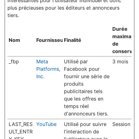
intéressantes pour l'utilisateur individuel et donc
plus précieuses pour les éditeurs et annonceurs
tiers.
Durée
maximale
Nom
Fournisseur
Finalité
de
conservati
_fbp
Meta
Utilisé par
3 mois
Platforms,
Facebook pour
Inc.
fournir une série de
produits
publicitaires tels
que les offres en
temps réel
d'annonceurs tiers.
LAST_RES
YouTube
Utilisé pour suivre
Session
ULT_ENTR
l'interaction de