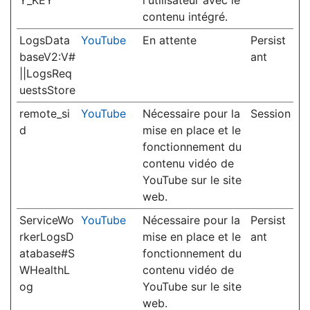
Y_KEY
l'utilisateur avec le
contenu intégré.
LogsData
YouTube
En attente
Persist
baseV2:V#
ant
||LogsReq
uestsStore
remote_si
YouTube
Nécessaire pour la
Session
d
mise en place et le
fonctionnement du
contenu vidéo de
YouTube sur le site
web.
ServiceWo
YouTube
Nécessaire pour la
Persist
rkerLogsD
mise en place et le
ant
atabase#S
fonctionnement du
WHealthL
contenu vidéo de
og
YouTube sur le site
web.