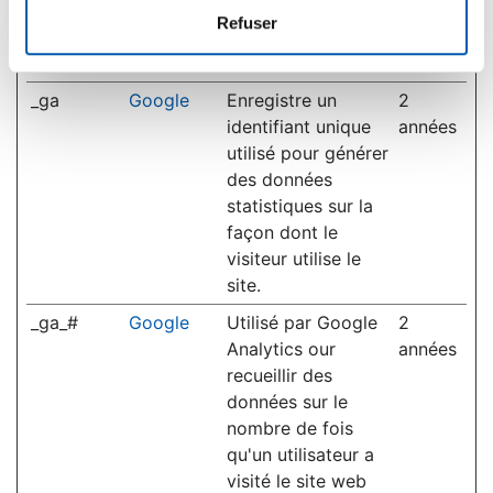
maximale
Nom
Fournisseur
Finalité
Refuser
de
conservati
_ga
Google
Enregistre un
2
identifiant unique
années
utilisé pour générer
des données
statistiques sur la
façon dont le
visiteur utilise le
site.
_ga_#
Google
Utilisé par Google
2
Analytics our
années
recueillir des
données sur le
nombre de fois
qu'un utilisateur a
visité le site web